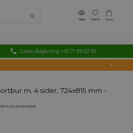
Sete
Gemt
Kurv
Gratis rådgivning +45 71 99 02 95
sportbur m. 4 sider, 724x815 mm -
ØR TIL RULLECONTAINERE