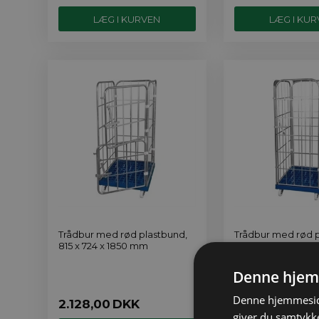
Trådbur med rød plastbund,
Trådbur med rød p
815 x 724 x 1850 mm
815 x 724 x 1850 
Denne hjem
Denne hjemmeside
2.128,00
DKK
2.091,00
DKK
giver du samtykke