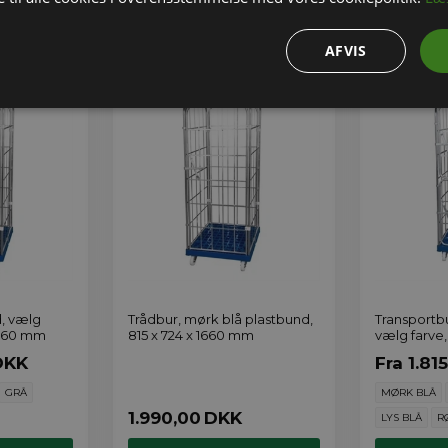
VÆLG VARIANT
VÆL
AFVIS
d, vælg
Trådbur, mørk blå plastbund,
Transportbu
 1660 mm
815 x 724 x 1660 mm
vælg farve
DKK
Fra
1.81
GRÅ
MØRK BLÅ
1.990,00
DKK
LYS BLÅ
R