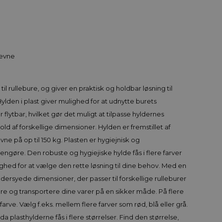
eevne
til rullebure, og giver en praktisk og holdbar løsning til
ylden i plast giver mulighed for at udnytte burets
r flytbar, hvilket gør det muligt at tilpasse hyldernes
old af forskellige dimensioner. Hylden er fremstillet af
vne på op til 150 kg. Plasten er hygiejnisk og
gøre. Den robuste og hygiejiske hylde fås i flere farver
lighed for at vælge den rette løsning til dine behov. Med en
ersyede dimensioner, der passer til forskellige rulleburer
re og transportere dine varer på en sikker måde. På flere
farve. Vælg f.eks. mellem flere farver som rød, blå eller grå.
plasthylderne fås i flere størrelser. Find den størrelse,