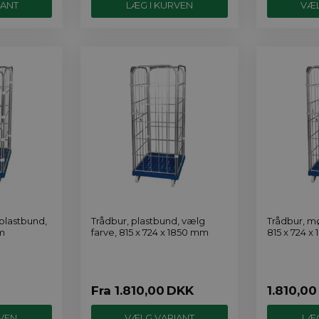
IANT
VÆL
 plastbund,
Trådbur, plastbund, vælg
Trådbur, mø
mm
farve, 815 x 724 x 1850 mm
815 x 724 x
Fra
1.810,00
DKK
1.810,00
VÆLG VARIANT