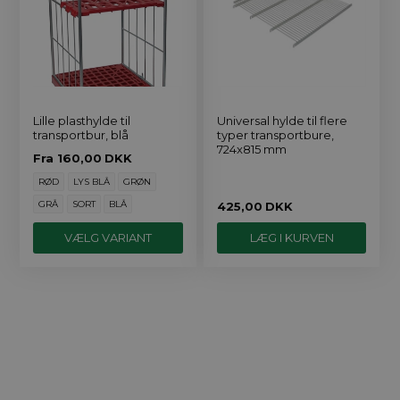
Lille plasthylde til
Universal hylde til flere
transportbur, blå
typer transportbure,
724x815 mm
Fra
160,00
DKK
RØD
LYS BLÅ
GRØN
GRÅ
SORT
BLÅ
425,00
DKK
VÆLG VARIANT