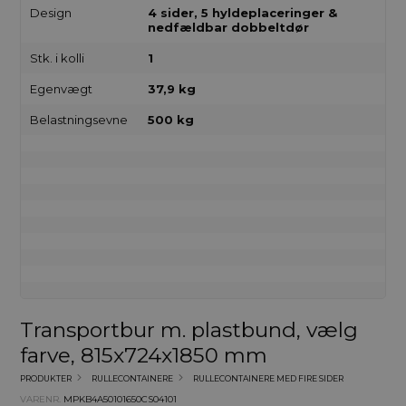
Design
4 sider, 5 hyldeplaceringer &
nedfældbar dobbeltdør
Stk. i kolli
1
Egenvægt
37,9 kg
Belastningsevne
500 kg
Transportbur m. plastbund, vælg
farve, 815x724x1850 mm
PRODUKTER
RULLECONTAINERE
RULLECONTAINERE MED FIRE SIDER
VARENR.
MPKB4A50101650CS04101