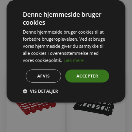
langtidsholdbar løsning for både opbevaring og transport.
Transportbur er ideelle til virksomheder, der har behov for
Denne hjemmeside bruger
fleksible og effektive transportløsninger, der sparer tid og
cookies
forbedrer arbejdseffektiviteten. Deres alsidighed, holdbarhed
Denne hjemmeside bruger cookies til at
og lette manøvredygtighed gør dem til en praktisk løsning i
forbedre brugeroplevelsen. Ved at bruge
mange forskellige sammenhænge.
vores hjemmeside giver du samtykke til
alle cookies i overensstemmelse med
vores cookiepolitik.
Læs mere
Relaterede varer
AFVIS
ACCEPTER
VIS DETALJER