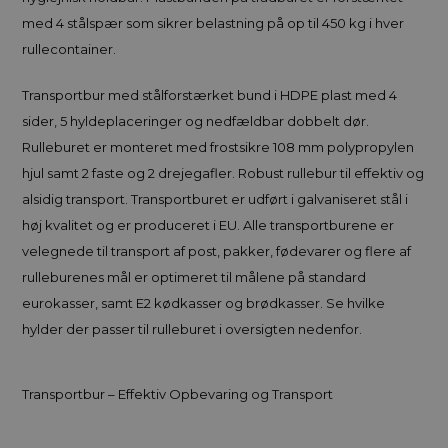
med 4 stålspær som sikrer belastning på op til 450 kg i hver
rullecontainer.
Transportbur med stålforstærket bund i HDPE plast med 4
sider, 5 hyldeplaceringer og nedfældbar dobbelt dør.
Rulleburet er monteret med frostsikre 108 mm polypropylen
hjul samt 2 faste og 2 drejegafler. Robust rullebur til effektiv og
alsidig transport. Transportburet er udført i galvaniseret stål i
høj kvalitet og er produceret i EU. Alle transportburene er
velegnede til transport af post, pakker, fødevarer og flere af
rulleburenes mål er optimeret til målene på standard
eurokasser, samt E2 kødkasser og brødkasser. Se hvilke
hylder der passer til rulleburet i oversigten nedenfor.
Transportbur – Effektiv Opbevaring og Transport