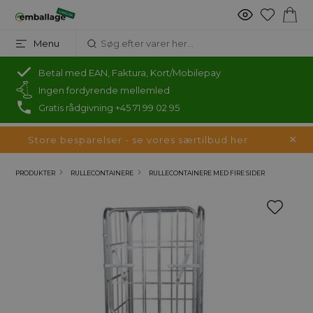
Menu
Betal med EAN, Faktura, Kort/Mobilepay
Ingen fordyrende mellemled
Gratis rådgivning +45 71 99 02 95
Store besparelser - se vores særtilbud her
PRODUKTER
RULLECONTAINERE
RULLECONTAINERE MED FIRE SIDER