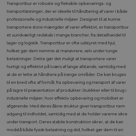
Transportbur er robuste og fleksible opbevarings- og
transportløsninger, der er ideelle til håndtering af varer i både
professionelle og industrielle miljøer. Designet til at kunne
transportere store mængder af varer effektivt, er transportbur
et uundværligt redskab i mange brancher, fra detailhandel til
lager og logistik. Transportbur er ofte udstyret med hjul,
hvilket gør dem nemme at manøvrere, selv under tunge
belastninger. Dette gør det muligt at transportere varer
hurtigt og effektivt på tværs af lange afstande, samtidig med
at de er lette at håndtere på trange områder. De kan bruges
til en bred vifte af formål, fra opbevaring og transport af varer
på lagre til præsentation af produkter i butikker eller til brug i
industrielle miljøer, hvor effektiv opbevaring og mobilitet er
afgørende. Med deres åbne struktur giver transportbur nem
adgang til indholdet, samtidig med at de holder varerne sikre
under transport. Deres stabile konstruktion sikrer, at de kan
modstå både fysisk belastning og slid, hvilket gør dem til en