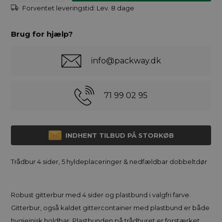
Forventet leveringstid:
Lev. 8 dage
Brug for hjælp?
info@packway.dk
71 99 02 95
INDHENT TILBUD PÅ STORKØB
Trådbur 4 sider, 5 hyldeplaceringer & nedfældbar dobbeltdør
Robust gitterbur med 4 sider og plastbund i valgfri farve.
Gitterbur, også kaldet gittercontainer med plastbund er både
hygiejnisk holdbar. Plastbunden på trådburet er forstærket