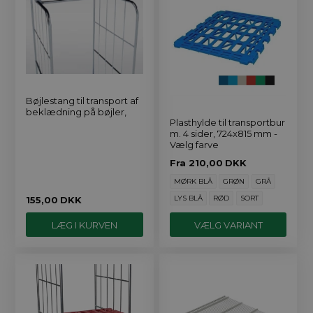
Bøjlestang til transport af
beklædning på bøjler,
Plasthylde til transportbur
m. 4 sider, 724x815 mm -
Vælg farve
Fra
210,00
DKK
MØRK BLÅ
GRØN
GRÅ
LYS BLÅ
RØD
SORT
155,00
DKK
VÆLG VARIANT